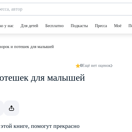
ко у нас
Для детей
Бесплатно
Подкасты
Пресса
Моё
П
оворок и потешек для малышей
0
Ещё нет оценок
 потешек для малышей
 этой книге, помогут прекрасно