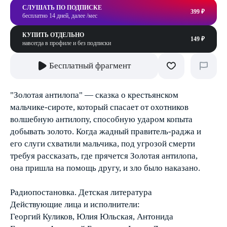
СЛУШАТЬ ПО ПОДПИСКЕ
399 ₽
бесплатно 14 дней, далее /мес
КУПИТЬ ОТДЕЛЬНО
149 ₽
навсегда в профиле и без подписки
Бесплатный фрагмент
"Золотая антилопа" — сказка о крестьянском
мальчике-сироте, который спасает от охотников
волшебную антилопу, способную ударом копыта
добывать золото. Когда жадный правитель-раджа и
его слуги схватили мальчика, под угрозой смерти
требуя рассказать, где прячется Золотая антилопа,
она пришла на помощь другу, и зло было наказано.
Радиопостановка. Детская литература
Действующие лица и исполнители:
Георгий Куликов, Юлия Юльская, Антонида