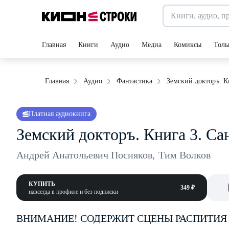
Главная
Книги
Аудио
Медиа
Комиксы
Толь
Земский докторъ. К
Главная
Аудио
Фантастика
Платная аудиокнига
Земский докторъ. Книга 3. Са
Андрей Анатольевич Посняков
,
Тим Волков
КУПИТЬ
349 ₽
навсегда в профиле и без подписки
ВНИМАНИЕ! СОДЕРЖИТ СЦЕНЫ РАСПИТИЯ