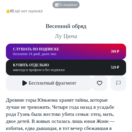
По подписке
0
Ещё нет оценок
Весенний обряд
Лу Цюча
СЛУШАТЬ ПО ПОДПИСКЕ
399 ₽
бесплатно 14 дней, далее /мес
КУПИТЬ ОТДЕЛЬНО
529 ₽
навсегда в профиле и без подписки
Бесплатный фрагмент
Древние горы Юньмэна хранят тайны, которые
лучше не тревожить. Четыре года назад в усадьбе
рода Гуань была жестоко убита семья: отец, мать,
двое детей. В живых осталась лишь юная Жоин —
избитая, едва дышащая, в тот вечер сбежавшая в