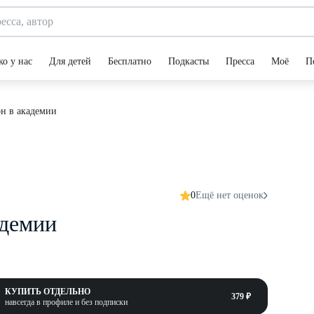
ко у нас
Для детей
Бесплатно
Подкасты
Пресса
Моё
П
он в академии
0
Ещё нет оценок
адемии
КУПИТЬ ОТДЕЛЬНО
379 ₽
навсегда в профиле и без подписки