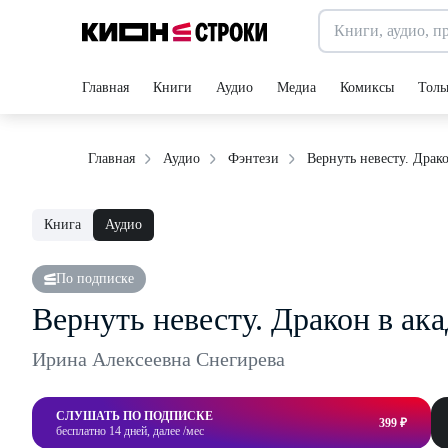
Главная
Книги
Аудио
Медиа
Комиксы
Толь
Вернуть невесту. Драк
Главная
Аудио
Фэнтези
Книга
Аудио
По подписке
Вернуть невесту. Дракон в ак
Ирина Алексеевна Снегирева
СЛУШАТЬ ПО ПОДПИСКЕ
399 ₽
бесплатно 14 дней, далее /мес