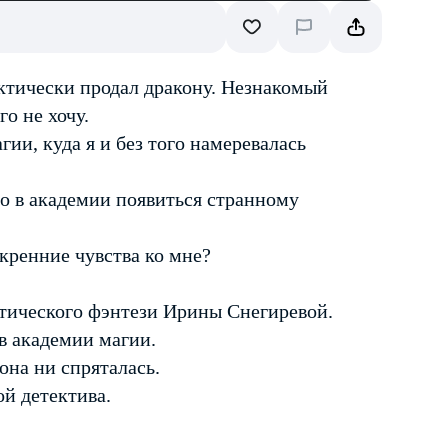
актически продал дракону. Незнакомый
о не хочу.
ии, куда я и без того намеревалась
ло в академии появиться странному
кренние чувства ко мне?
антического фэнтези Ирины Снегиревой.
 в академии магии.
 она ни спряталась.
ой детектива.