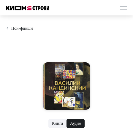
Нон-фикшн
Книга
Аудио