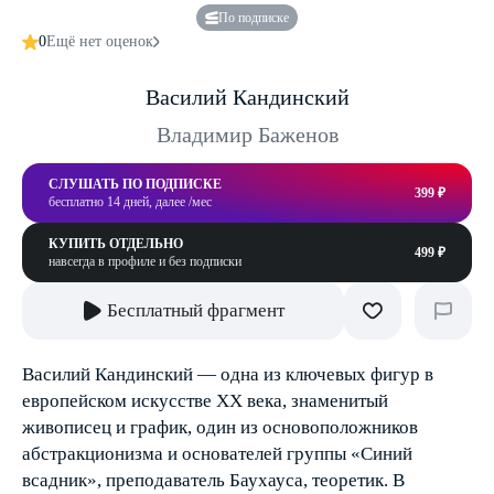
По подписке
0
Ещё нет оценок
Василий Кандинский
Владимир Баженов
СЛУШАТЬ ПО ПОДПИСКЕ
399 ₽
бесплатно 14 дней, далее /мес
КУПИТЬ ОТДЕЛЬНО
499 ₽
навсегда в профиле и без подписки
Бесплатный фрагмент
Василий Кандинский — одна из ключевых фигур в
европейском искусстве XX века, знаменитый
живописец и график, один из основоположников
абстракционизма и основателей группы «Синий
всадник», преподаватель Баухауса, теоретик. В