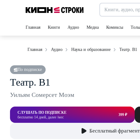
Главная
Книги
Аудио
Медиа
Комиксы
Толь
Театр. В1
Главная
Аудио
Наука и образование
По подписке
Театр. В1
Уильям Сомерсет Моэм
СЛУШАТЬ ПО ПОДПИСКЕ
399 ₽
бесплатно 14 дней, далее /мес
Бесплатный фрагмент