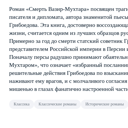
Роман «Смерть Вазир-Мухтара» посвящен траги
писателя и дипломата, автора знаменитой пьес
Грибоедова. Эта книга, достоверно воссоздающа
жизни, считается одним из лучших образцов ру
Примерно за год до смерти статский советник 
представителем Российской империи в Персии 
Поначалу персы радушно принимают обаятельно
Мухтаром», что означает «избранный посланни
решительные действия Грибоедова по взыскан
наживают ему врагов, и с молчаливого согласи
мишенью в глазах фанатично настроенной част
Классика
Классические романы
Исторические романы