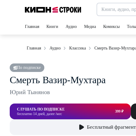
Главная
Книги
Аудио
Медиа
Комиксы
Толь
Смерть Вазир-Мухтар
Главная
Аудио
Классика
По подписке
Смерть Вазир-Мухтара
Юрий Тынянов
СЛУШАТЬ ПО ПОДПИСКЕ
399 ₽
бесплатно 14 дней, далее /мес
Бесплатный фрагмент