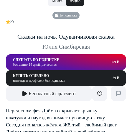
Книга
Аудио
По подписке
5
Сказки на ночь. Одуванчиковая сказка
Юлия Симбирская
СЛУШАТЬ ПО ПОДПИСКЕ
399 ₽
бесплатно 14 дней, далее /мес
КУПИТЬ ОТДЕЛЬНО
59 ₽
навсегда в профиле и без подписки
Бесплатный фрагмент
Перед сном фея Дрёма открывает крышку
шкатулки и наугад вынимает пуговицу-сказку.
Сегодня попалась жёлтая. Жёлтый – любимый цвет
Дрёмы, потому что он добрый, а ещё жёлтого