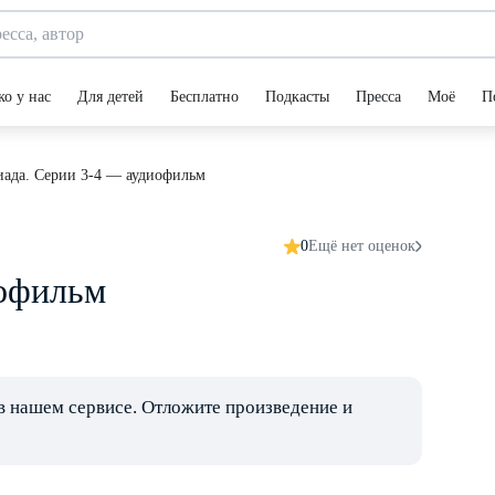
ко у нас
Для детей
Бесплатно
Подкасты
Пресса
Моё
П
ада. Серии 3-4 — аудиофильм
0
Ещё нет оценок
иофильм
в нашем сервисе. Отложите произведение и