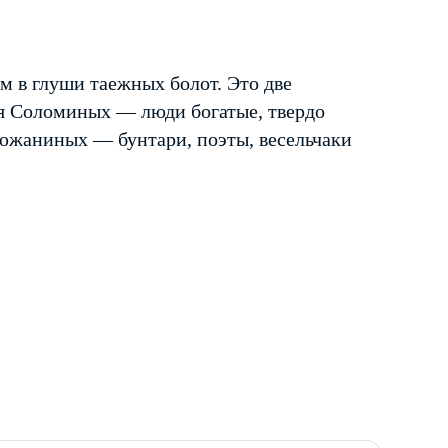
м в глуши таежных болот. Это две
я Соломиных — люди богатые, твердо
тюжаниных — бунтари, поэты, весельчаки