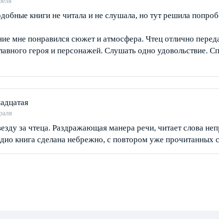
реля
добные книги не читала и не слушала, но тут решила попроб
ние мне понравился сюжет и атмосфера. Чтец отлично перед
лавного героя и персонажей. Слушать одно удовольствие. С
адцатая
раля
езду за чтеца. Раздражающая манера речи, читает слова неп
удио книга сделана небрежно, с повтором уже прочитанных с