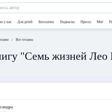
ко у нас
Для детей
Бесплатно
Подкасты
Пресса
Моё
П
Все отзывы
елами
игу "Семь жизней Лео 
сандра