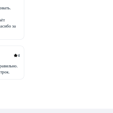
овать.
аёт
пасибо за
4
равильно.
трок.