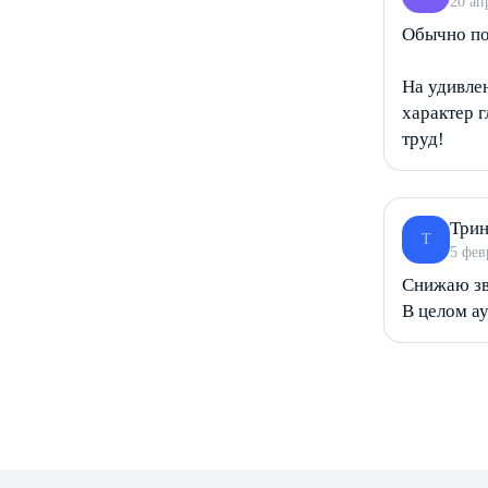
20 ап
Обычно по
На удивле
характер г
труд!
Трин
Т
5 фев
Снижаю зв
В целом а