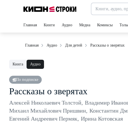
Главная
Книги
Аудио
Медиа
Комиксы
Толь
Рассказы о зверятах
Главная
Аудио
Для детей
Книга
Аудио
По подписке
Рассказы о зверятах
Алексей Николаевич Толстой
,
Владимир Ивано
Михаил Михайлович Пришвин
,
Константин Дм
Евгений Андреевич Пермяк
,
Ирина Котовская