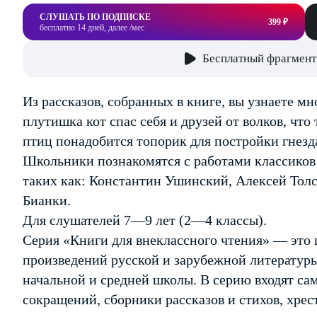
СЛУШАТЬ ПО ПОДПИСКЕ
399 ₽
бесплатно 14 дней, далее /мес
Бесплатный фрагмент
Из рассказов, собранных в книге, вы узнаете м
плутишка кот спас себя и друзей от волков, что
птиц понадобится топорик для постройки гнезд
Школьники познакомятся с работами классиков 
таких как: Константин Ушинский, Алексей То
Бианки.
Для слушателей 7—9 лет (2—4 классы).
Серия «Книги для внеклассного чтения» — это
произведений русской и зарубежной литератур
начальной и средней школы. В серию входят са
сокращений, сборники рассказов и стихов, хре