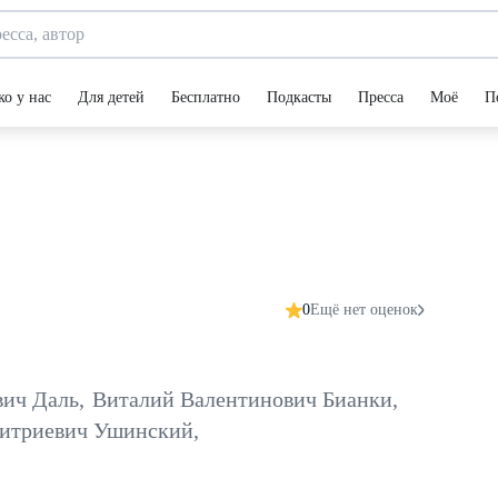
ко у нас
Для детей
Бесплатно
Подкасты
Пресса
Моё
П
0
Ещё нет оценок
вич Даль
,
Виталий Валентинович Бианки
,
итриевич Ушинский
,