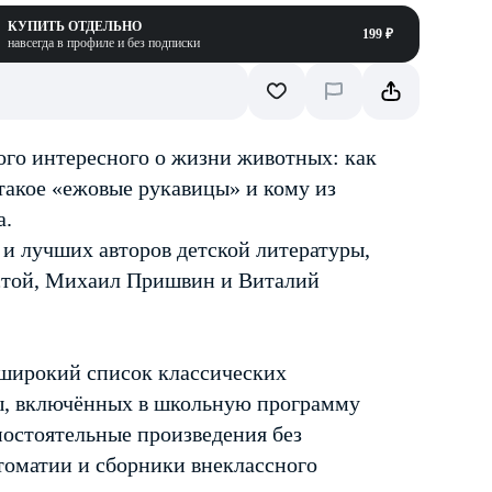
КУПИТЬ ОТДЕЛЬНО
199 ₽
навсегда в профиле и без подписки
ного интересного о жизни животных: как
 такое «ежовые рукавицы» и кому из
а.
и лучших авторов детской литературы,
лстой, Михаил Пришвин и Виталий
 широкий список классических
ы, включённых в школьную программу
мостоятельные произведения без
стоматии и сборники внеклассного