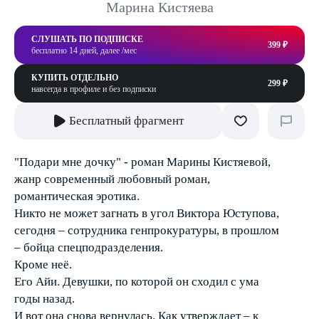
Марина Кистяева
СЛУШАТЬ ПО ПОДПИСКЕ
399 ₽
бесплатно 14 дней, далее /мес
КУПИТЬ ОТДЕЛЬНО
299 ₽
навсегда в профиле и без подписки
Бесплатный фрагмент
"Подари мне дочку" - роман Марины Кистяевой,
жанр современный любовный роман,
романтическая эротика.
Никто не может загнать в угол Виктора Юступова,
сегодня – сотрудника генпрокуратуры, в прошлом
– бойца спецподразделения.
Кроме неё.
Его Айи. Девушки, по которой он сходил с ума
годы назад.
И вот она снова вернулась. Как утверждает – к