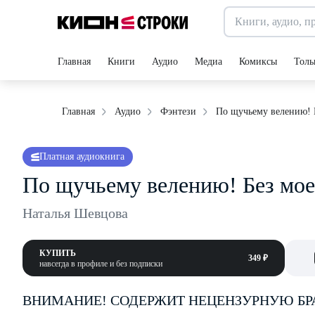
Главная
Книги
Аудио
Медиа
Комиксы
Толь
По щучьему велению! Б
Главная
Аудио
Фэнтези
Платная аудиокнига
По щучьему велению! Без моег
Наталья Шевцова
КУПИТЬ
349 ₽
навсегда в профиле и без подписки
ВНИМАНИЕ! СОДЕРЖИТ НЕЦЕНЗУРНУЮ БР