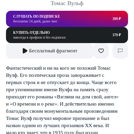
Томас Вульф
СЛУШАТЬ ПО ПОДПИСКЕ
399 ₽
бесплатно 14 дней, далее /мес
КУПИТЬ ОТДЕЛЬНО
379 ₽
навсегда в профиле и без подписки
Бесплатный фрагмент
Фантастический и ни на кого не похожий Томас
Вулф. Его поэтическая проза завораживает с
первых строк и не отпускает до конца. Чаще всего
при упоминании имени Вулфа на память сразу
приходят его романы «Взгляни на дом свой, ангел»
и «О времени и о реке». И действительно именно
благодаря своим монументальным произведениям
Томас Вулф получил мировое признание и был
назван одним из лучших прозаиков XX века. И
мало кто знает, что в 1935 году был издан