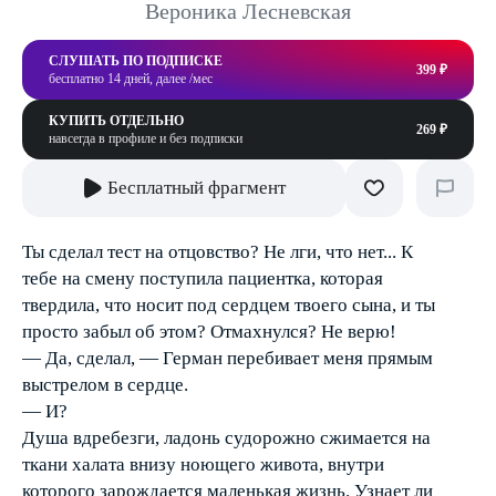
Вероника Лесневская
СЛУШАТЬ ПО ПОДПИСКЕ
399 ₽
бесплатно 14 дней, далее /мес
КУПИТЬ ОТДЕЛЬНО
269 ₽
навсегда в профиле и без подписки
Бесплатный фрагмент
Ты сделал тест на отцовство? Не лги, что нет... К
тебе на смену поступила пациентка, которая
твердила, что носит под сердцем твоего сына, и ты
просто забыл об этом? Отмахнулся? Не верю!
— Да, сделал, — Герман перебивает меня прямым
выстрелом в сердце.
— И?
Душа вдребезги, ладонь судорожно сжимается на
ткани халата внизу ноющего живота, внутри
которого зарождается маленькая жизнь. Узнает ли