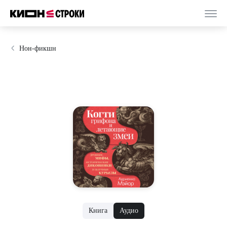
Нон-фикшн
Книга
Аудио