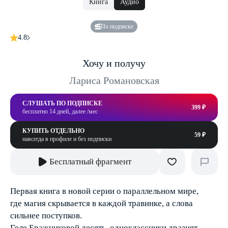
Книга
Аудио
По подписке
4.8
Хочу и получу
Лариса Романовская
СЛУШАТЬ ПО ПОДПИСКЕ
399 ₽
бесплатно 14 дней, далее /мес
КУПИТЬ ОТДЕЛЬНО
59 ₽
навсегда в профиле и без подписки
Бесплатный фрагмент
Первая книга в новой серии о параллельном мире,
где магия скрывается в каждой травинке, а слова
сильнее поступков.
Геле Бражниковой десять, одноклассники дразнят