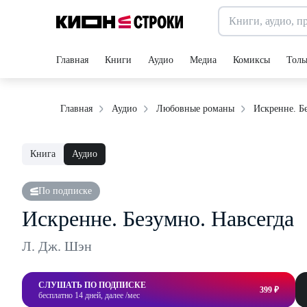
Главная
Книги
Аудио
Медиа
Комиксы
Толь
Искренне. Б
Главная
Аудио
Любовные романы
Книга
Аудио
По подписке
Искренне. Безумно. Навсегда
Л. Дж. Шэн
СЛУШАТЬ ПО ПОДПИСКЕ
399 ₽
бесплатно 14 дней, далее /мес