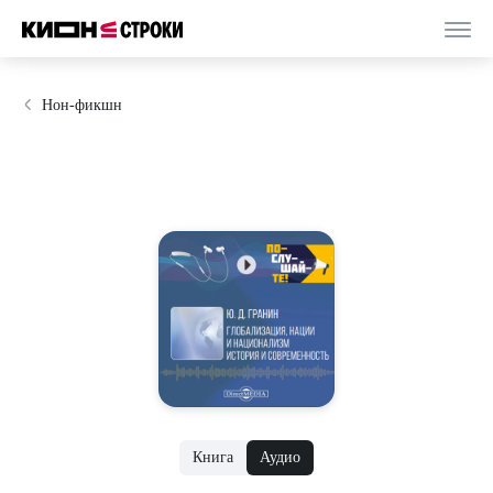
Нон-фикшн
Книга
Аудио