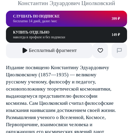
Константин Эдуардович Циолковский
СЛУШАТЬ ПО ПОДПИСКЕ
399 ₽
бесплатно 14 дней, далее /мес
КУПИТЬ ОТДЕЛЬНО
149 ₽
навсегда в профиле и без подписки
Бесплатный фрагмент
Издание посвящено Константину Эдуардовичу
Циолковскому (1857—1935) — великому
русскому ученому, философу и педагогу,
основоположнику теоретической космонавтики,
выдающемуся представителю философии
космизма. Сам Циолковский считал философские
изыскания наивысшим достижением своей жизни.
Размышления ученого о Вселенной, Космосе,
Первопричине, взаимосвязи человека и
окружающих его космических явлений дают