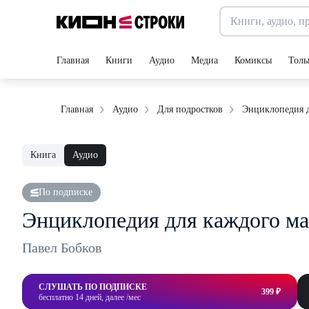
Главная
Книги
Аудио
Медиа
Комиксы
Толь
Энциклопедия д
Главная
Аудио
Для подростков
Книга
Аудио
По подписке
Энциклопедия для каждого ма
Павел Бобков
СЛУШАТЬ ПО ПОДПИСКЕ
399 ₽
бесплатно 14 дней, далее /мес