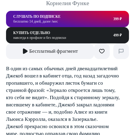
Корнелия Функе
СЛУШАТЬ ПО ПОДПИСКЕ
399 ₽
бесплатно 14 дней, далее /мес
КУПИТЬ ОТДЕЛЬНО
499 ₽
навсегда в профиле и без подписки
Бесплатный фрагмент
В один из самых обычных дней двенадцатилетний
Джекоб вошел в кабинет отца, год назад загадочно
пропавшего, и обнаружил листок бумаги со
странной фразой: «Зеркало откроется лишь тому,
кто себя не видит». Подойдя к старинному зеркалу,
висевшему в кабинете, Джекоб закрыл ладонями
свое отражение — и, подобно Алисе из книги
Льюиса Кэрролла, оказался в Зазеркалье.
Джекоб прекрасно освоился в этом сказочном
мире, полностью оправдав свою фамилию