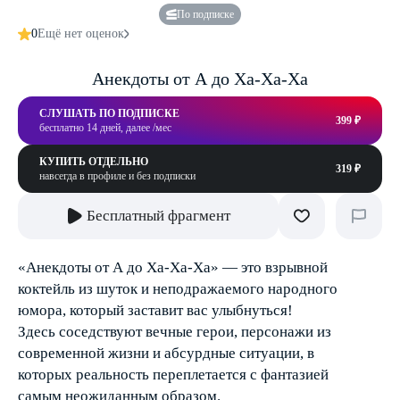
По подписке
0
Ещё нет оценок
Анекдоты от А до Ха-Ха-Ха
СЛУШАТЬ ПО ПОДПИСКЕ
399 ₽
бесплатно 14 дней, далее /мес
КУПИТЬ ОТДЕЛЬНО
319 ₽
навсегда в профиле и без подписки
Бесплатный фрагмент
«Анекдоты от А до Ха‑Ха‑Ха» — это взрывной
коктейль из шуток и неподражаемого народного
юмора, который заставит вас улыбнуться!
Здесь соседствуют вечные герои, персонажи из
современной жизни и абсурдные ситуации, в
которых реальность переплетается с фантазией
самым неожиданным образом.