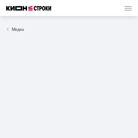
Медиа
15 мая 2026
статья
5 минут
Скорость, лёд и чувства: за что влюбляются в
книжных хоккеистов