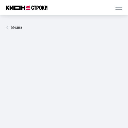
Медиа
08 июля 2026
статья
5 минут
На острие сюжета: подборка захватывающих
триллеров на лето