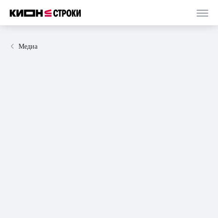
Медиа
28 августа 2024
статья
9 минут
Книги о важных исторических событиях: от
Елизаветы I до пиратских сражений