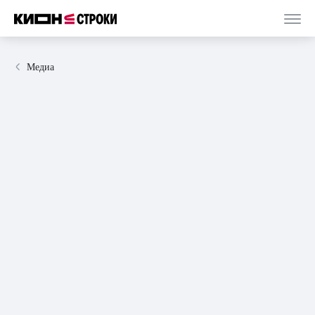
Медиа
21 августа 2023
статья
5 минут
Из текста в звуки: как рождаются аудиокниги,
которые захватывают ваше воображение