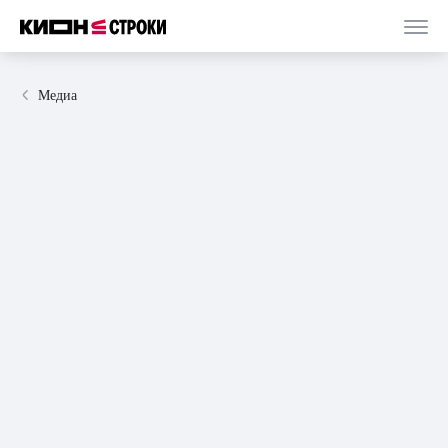
Медиа
02 июля 2024
интервью
11 минут
Ана Райт: «Мне хочется искренности, чтобы
читатели радовались во время прочтения»